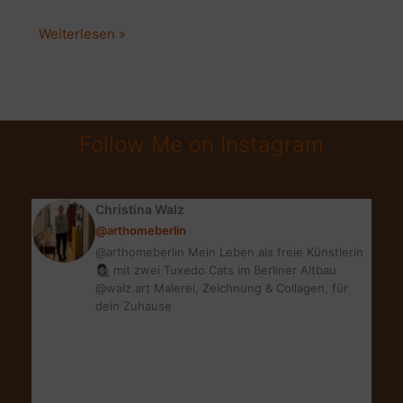
5
Weiterlesen »
BESTE
GRÜNE
FREUNDE
&
Follow Me on Instagram
IHRE
EIGENSCHAFTEN
|
Christina Walz
PLANTS
@arthomeberlin
ARE
@arthomeberlin Mein Leben als freie Künstlerin
FRIENDS
👩🏻‍🎨 mit zwei Tuxedo Cats im Berliner Altbau
@walz.art Malerei, Zeichnung & Collagen, für
dein Zuhause