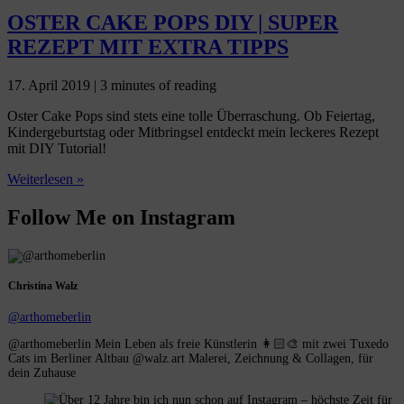
OSTER CAKE POPS DIY | SUPER
REZEPT MIT EXTRA TIPPS
17. April 2019
|
3 minutes of reading
Oster Cake Pops sind stets eine tolle Überraschung. Ob Feiertag,
Kindergeburtstag oder Mitbringsel entdeckt mein leckeres Rezept
mit DIY Tutorial!
OSTER
Weiterlesen »
CAKE
POPS
Follow Me on Instagram
DIY
|
SUPER
REZEPT
Christina Walz
MIT
EXTRA
@arthomeberlin
TIPPS
@arthomeberlin Mein Leben als freie Künstlerin 👩🏻‍🎨 mit zwei Tuxedo
Cats im Berliner Altbau @walz.art Malerei, Zeichnung & Collagen, für
dein Zuhause