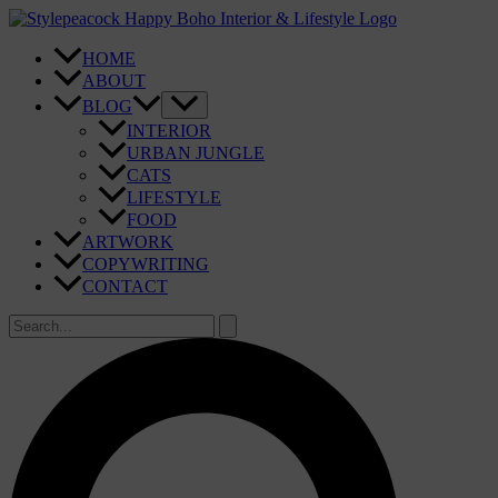
Zum
Inhalt
springen
HOME
ABOUT
BLOG
INTERIOR
URBAN JUNGLE
CATS
LIFESTYLE
FOOD
ARTWORK
COPYWRITING
CONTACT
Suchen
nach:
Suchen