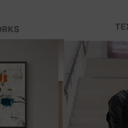
TE
ORKS