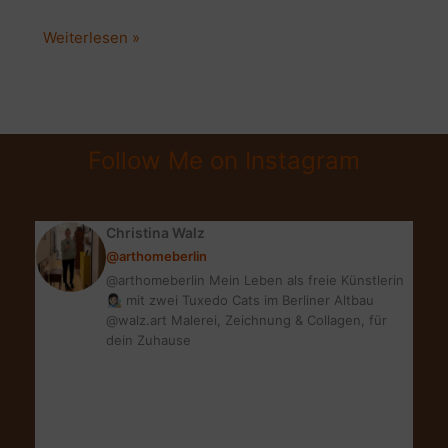
5
Weiterlesen »
STYLISCHE
UND
UNKOMPLIZIERTE
PFLANZEN,
Follow Me on Instagram
DIE
EINDRUCK
MACHEN!
Christina Walz
@arthomeberlin
@arthomeberlin Mein Leben als freie Künstlerin
👩🏻‍🎨 mit zwei Tuxedo Cats im Berliner Altbau
@walz.art Malerei, Zeichnung & Collagen, für
dein Zuhause