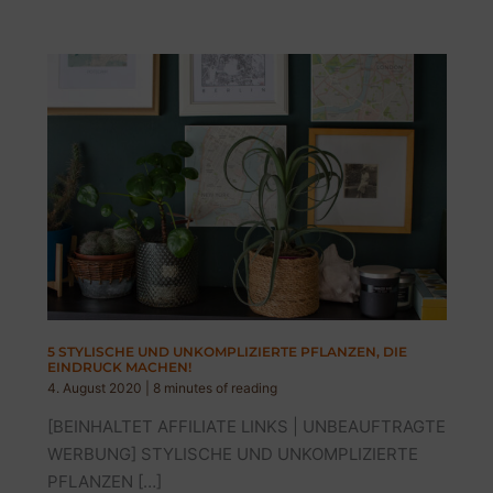
5 STYLISCHE UND UNKOMPLIZIERTE PFLANZEN, DIE
EINDRUCK MACHEN!
4. August 2020
|
8 minutes of reading
[BEINHALTET AFFILIATE LINKS | UNBEAUFTRAGTE
WERBUNG] STYLISCHE UND UNKOMPLIZIERTE
PFLANZEN […]