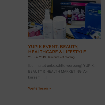
YUPIK EVENT: BEAUTY,
HEALTHCARE & LIFESTYLE
25. Juni 2019
|
6 minutes of reading
[beinhaltet unbezahlte werbung] YUPIK:
BEAUTY & HEALTH MARKETING Vor
kurzem […]
YUPIK
Weiterlesen »
EVENT:
BEAUTY,