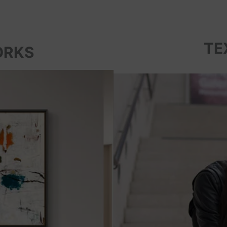
TE
ORKS