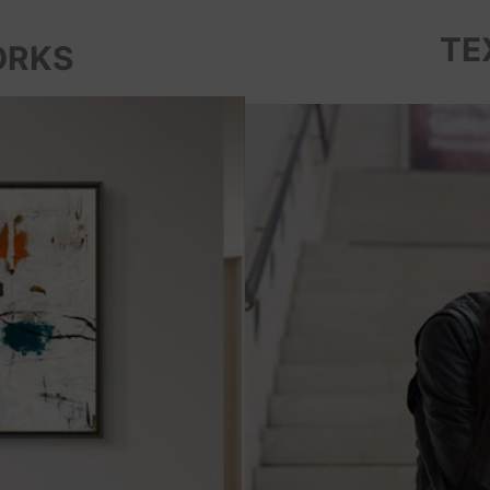
TE
ORKS