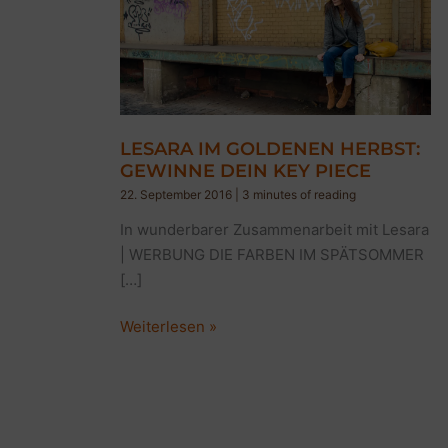
LESARA IM GOLDENEN HERBST:
GEWINNE DEIN KEY PIECE
22. September 2016
|
3 minutes of reading
In wunderbarer Zusammenarbeit mit Lesara
| WERBUNG DIE FARBEN IM SPÄTSOMMER
[…]
LESARA
Weiterlesen »
IM
GOLDENEN
HERBST:
GEWINNE