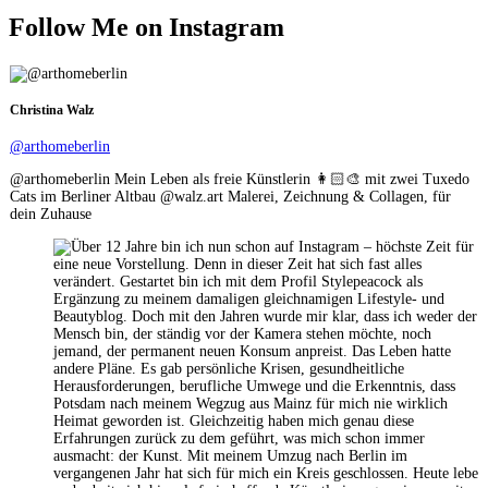
|
Follow Me on Instagram
TOLLE
DECKEN-
LAMPEN
FÜR
Christina Walz
DEIN
ZUHAUSE
@arthomeberlin
@arthomeberlin Mein Leben als freie Künstlerin 👩🏻‍🎨 mit zwei Tuxedo
Cats im Berliner Altbau @walz.art Malerei, Zeichnung & Collagen, für
dein Zuhause