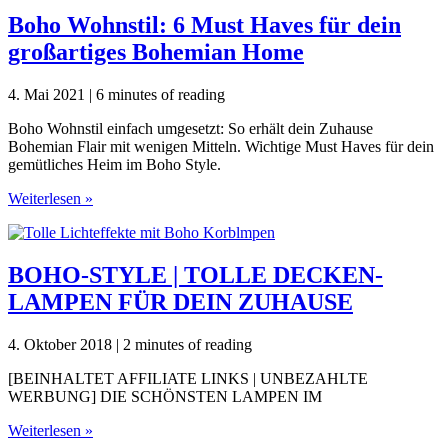
Boho Wohnstil: 6 Must Haves für dein
großartiges Bohemian Home
4. Mai 2021
|
6 minutes of reading
Boho Wohnstil einfach umgesetzt: So erhält dein Zuhause
Bohemian Flair mit wenigen Mitteln. Wichtige Must Haves für dein
gemütliches Heim im Boho Style.
Boho
Weiterlesen »
Wohnstil:
6
Must
Haves
BOHO-STYLE | TOLLE DECKEN-
für
LAMPEN FÜR DEIN ZUHAUSE
dein
großartiges
Bohemian
4. Oktober 2018
|
2 minutes of reading
Home
[BEINHALTET AFFILIATE LINKS | UNBEZAHLTE
WERBUNG] DIE SCHÖNSTEN LAMPEN IM
BOHO-
Weiterlesen »
STYLE