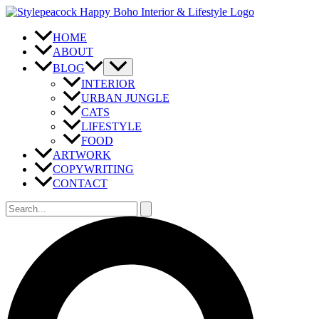
Zum
Inhalt
springen
HOME
ABOUT
BLOG
INTERIOR
URBAN JUNGLE
CATS
LIFESTYLE
FOOD
ARTWORK
COPYWRITING
CONTACT
Suchen
nach:
Suchen