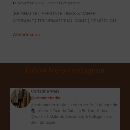
17. November 2019
|
3 minutes of reading
[BEINHALTET AFFILIATE LINKS & DAHER
WERBUNG] TRENDMATERIAL SAMT | GEMÜTLICH
TRENDMATERIAL
Weiterlesen »
SAMT
|
VELVET
INTERIOR
Follow Me on Instagram
Christina Walz
@arthomeberlin
@arthomeberlin Mein Leben als freie Künstlerin
👩🏻‍🎨 mit zwei Tuxedo Cats im Berliner Altbau
@walz.art Malerei, Zeichnung & Collagen, für
dein Zuhause