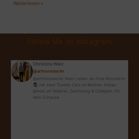
MEIN
Weiterlesen »
WINEO
BODEN:
HOLZ,
LAMINAT
Follow Me on Instagram
ODER
VINYL?
WAS
Christina Walz
IST
@arthomeberlin
IDEAL?
@arthomeberlin Mein Leben als freie Künstlerin
👩🏻‍🎨 mit zwei Tuxedo Cats im Berliner Altbau
@walz.art Malerei, Zeichnung & Collagen, für
dein Zuhause