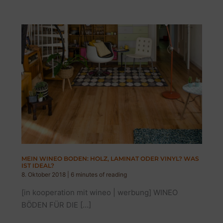
MEIN WINEO BODEN: HOLZ, LAMINAT ODER VINYL? WAS
IST IDEAL?
8. Oktober 2018
|
6 minutes of reading
[in kooperation mit wineo | werbung] WINEO
BÖDEN FÜR DIE […]