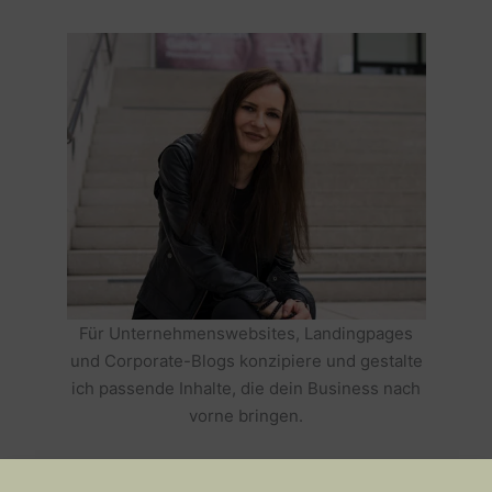
Für Unternehmenswebsites, Landingpages
und Corporate-Blogs konzipiere und gestalte
ich passende Inhalte, die dein Business nach
vorne bringen.
HOLE DIR TEXTE, DIE DEIN BUSINESS