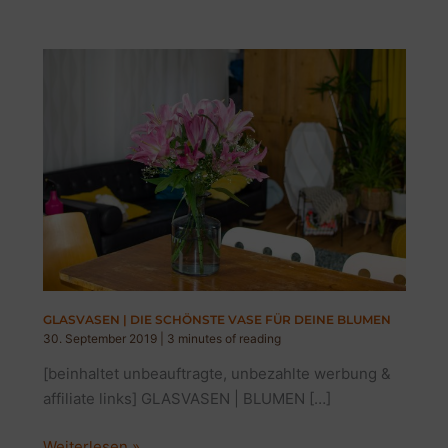
GLASVASEN | DIE SCHÖNSTE VASE FÜR DEINE BLUMEN
30. September 2019
|
3 minutes of reading
[beinhaltet unbeauftragte, unbezahlte werbung &
affiliate links] GLASVASEN | BLUMEN […]
GLASVASEN
Weiterlesen »