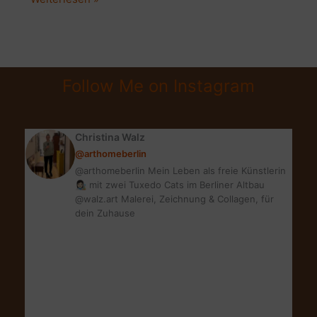
|
DIE
SCHÖNSTE
VASE
Follow Me on Instagram
FÜR
DEINE
BLUMEN
Christina Walz
@arthomeberlin
@arthomeberlin Mein Leben als freie Künstlerin
👩🏻‍🎨 mit zwei Tuxedo Cats im Berliner Altbau
@walz.art Malerei, Zeichnung & Collagen, für
dein Zuhause