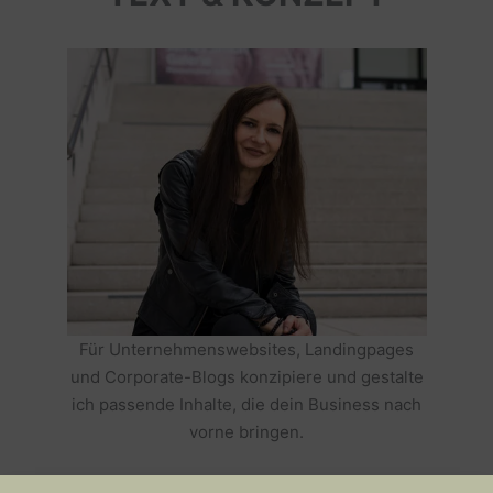
Für Unternehmenswebsites, Landingpages
und Corporate-Blogs konzipiere und gestalte
ich passende Inhalte, die dein Business nach
vorne bringen.
HOLE DIR TEXTE, DIE DEIN BUSINESS