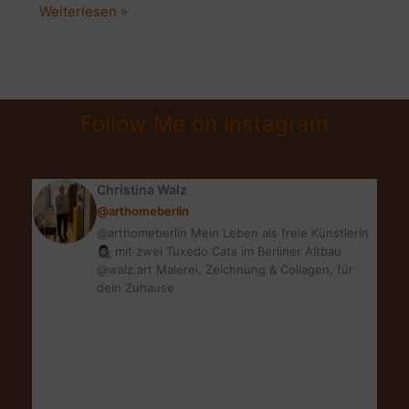
BLOG
Weiterlesen »
JAHRESRÜCKBLICK
2019
|
DIE
Follow Me on Instagram
ERFOLGREICHSTEN
BEITRÄGE
#stylepeacock2019
Christina Walz
@arthomeberlin
@arthomeberlin Mein Leben als freie Künstlerin
👩🏻‍🎨 mit zwei Tuxedo Cats im Berliner Altbau
@walz.art Malerei, Zeichnung & Collagen, für
dein Zuhause