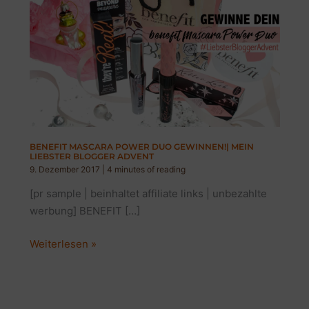
BENEFIT MASCARA POWER DUO GEWINNEN!| MEIN
LIEBSTER BLOGGER ADVENT
9. Dezember 2017
|
4 minutes of reading
[pr sample | beinhaltet affiliate links | unbezahlte
werbung] BENEFIT […]
BENEFIT
Weiterlesen »
MASCARA
POWER
DUO