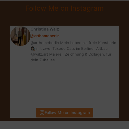
GEWINNEN!|
Follow Me on Instagram
MEIN
LIEBSTER
BLOGGER
Christina Walz
ADVENT
@arthomeberlin
@arthomeberlin Mein Leben als freie Künstlerin
👩🏻‍🎨 mit zwei Tuxedo Cats im Berliner Altbau
@walz.art Malerei, Zeichnung & Collagen, für
dein Zuhause
Follow Me on Instagram