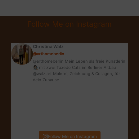
VERSICHERT?
DER
COSMOSDIREKT
Follow Me on Instagram
RECHNER
Christina Walz
@arthomeberlin
@arthomeberlin Mein Leben als freie Künstlerin
👩🏻‍🎨 mit zwei Tuxedo Cats im Berliner Altbau
@walz.art Malerei, Zeichnung & Collagen, für
dein Zuhause
Follow Me on Instagram