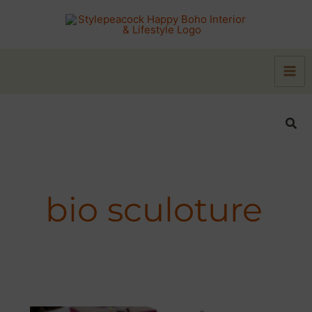
Zum
Inhalt
springen
Suc
bio sculoture