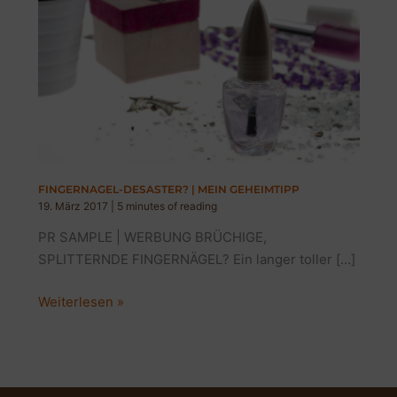
FINGERNAGEL-DESASTER? | MEIN GEHEIMTIPP
19. März 2017
|
5 minutes of reading
PR SAMPLE | WERBUNG BRÜCHIGE,
SPLITTERNDE FINGERNÄGEL? Ein langer toller […]
FINGERNAGEL-
Weiterlesen »
DESASTER?
|
MEIN
GEHEIMTIPP