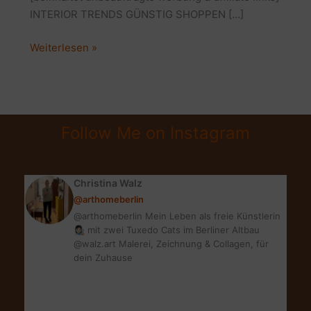
INTERIOR TRENDS GÜNSTIG SHOPPEN […]
SHOPPING
Weiterlesen »
WEEK
TIPPS
|
SPARE
Follow Me on Instagram
BEI
DER
GSW
Christina Walz
HERBST
@arthomeberlin
2019
@arthomeberlin Mein Leben als freie Künstlerin
👩🏻‍🎨 mit zwei Tuxedo Cats im Berliner Altbau
@walz.art Malerei, Zeichnung & Collagen, für
dein Zuhause