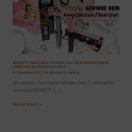
BENEFIT MASCARA POWER DUO GEWINNEN!| MEIN
LIEBSTER BLOGGER ADVENT
9. Dezember 2017
|
4 minutes of reading
[pr sample | beinhaltet affiliate links | unbezahlte
werbung] BENEFIT […]
BENEFIT
Weiterlesen »
MASCARA
POWER
DUO