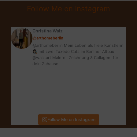
GEWINNEN!|
Follow Me on Instagram
MEIN
LIEBSTER
BLOGGER
Christina Walz
ADVENT
@arthomeberlin
@arthomeberlin Mein Leben als freie Künstlerin
👩🏻‍🎨 mit zwei Tuxedo Cats im Berliner Altbau
@walz.art Malerei, Zeichnung & Collagen, für
dein Zuhause
Follow Me on Instagram