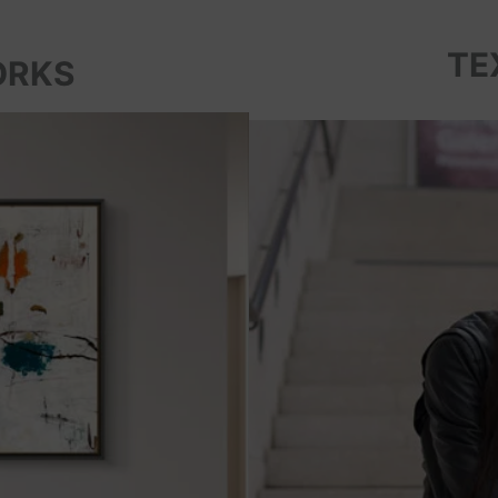
TE
ORKS