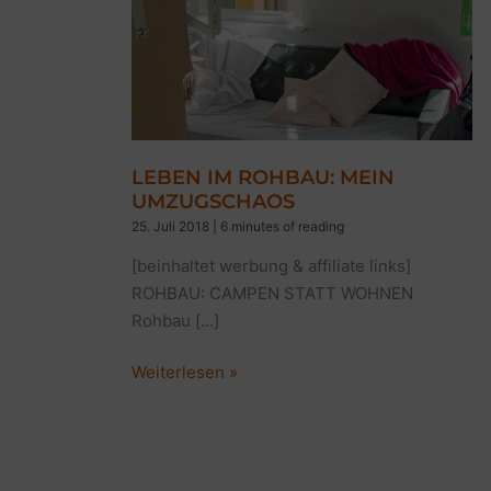
LEBEN IM ROHBAU: MEIN
UMZUGSCHAOS
25. Juli 2018
|
6 minutes of reading
[beinhaltet werbung & affiliate links]
ROHBAU: CAMPEN STATT WOHNEN
Rohbau […]
LEBEN
Weiterlesen »
IM
ROHBAU:
MEIN
UMZUGSCHAOS