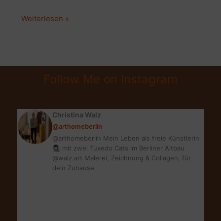
Balkongestaltung
Weiterlesen »
im
Boho
Style:
Tolle
Follow Me on Instagram
Balkon
Deko
Tipps
Christina Walz
@arthomeberlin
@arthomeberlin Mein Leben als freie Künstlerin
👩🏻‍🎨 mit zwei Tuxedo Cats im Berliner Altbau
@walz.art Malerei, Zeichnung & Collagen, für
dein Zuhause