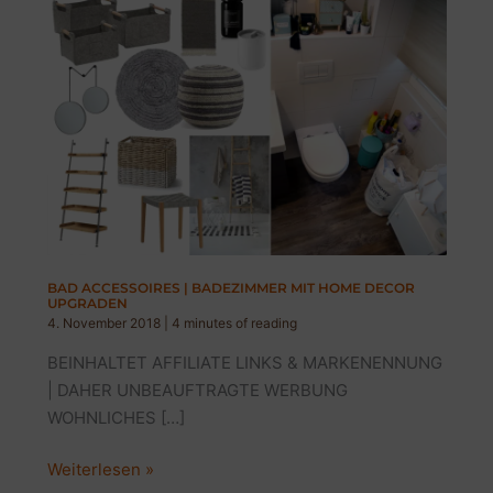
BAD ACCESSOIRES | BADEZIMMER MIT HOME DECOR
UPGRADEN
4. November 2018
|
4 minutes of reading
BEINHALTET AFFILIATE LINKS & MARKENENNUNG
| DAHER UNBEAUFTRAGTE WERBUNG
WOHNLICHES […]
BAD
Weiterlesen »