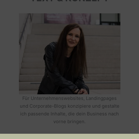
Für Unternehmenswebsites, Landingpages
und Corporate-Blogs konzipiere und gestalte
ich passende Inhalte, die dein Business nach
vorne bringen.
HOLE DIR TEXTE, DIE DEIN BUSINESS