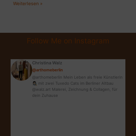
BADEZIMMER
Weiterlesen »
MAKEOVER:
WELLNESSOASE
MIT
BOHO-
Follow Me on Instagram
ETHNO-
FLAIR
Christina Walz
@arthomeberlin
@arthomeberlin Mein Leben als freie Künstlerin
👩🏻‍🎨 mit zwei Tuxedo Cats im Berliner Altbau
@walz.art Malerei, Zeichnung & Collagen, für
dein Zuhause