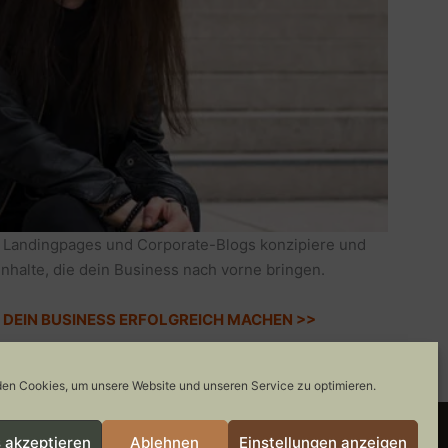
 Landingpages und Corporate-Blogs konzipiere und
Inhalte, die dein Business nach vorne bringen.
IE DEIN BUSINESS ERFOLGREICH MACHEN >>
en Cookies, um unsere Website und unseren Service zu optimieren.
 akzeptieren
Ablehnen
Einstellungen anzeigen
COOKIE-RICHTLINIE
GEWINNSPIELE