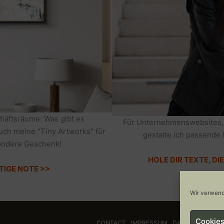
häftsräume: Was gibt es
Für Unternehmenswebsites,
auch meine "Tiny Artworks" für
gestalte ich passende 
sondere Geschenk!
HOLE DIR TEXTE, D
TIGE NOTE >>
Wir verwend
Cookies
CONTACT
IMPRESSUM
DATENSCHUTZ