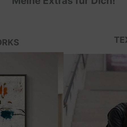
Meine Extras für Dich!
TE
ORKS