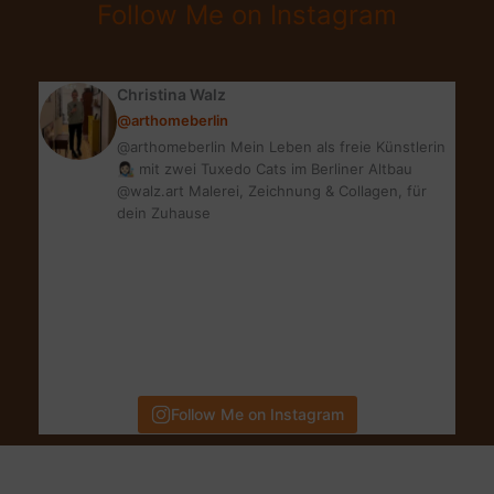
Follow Me on Instagram
–
SO
GEHT’S!
Christina Walz
@arthomeberlin
@arthomeberlin Mein Leben als freie Künstlerin
👩🏻‍🎨 mit zwei Tuxedo Cats im Berliner Altbau
@walz.art Malerei, Zeichnung & Collagen, für
dein Zuhause
Follow Me on Instagram