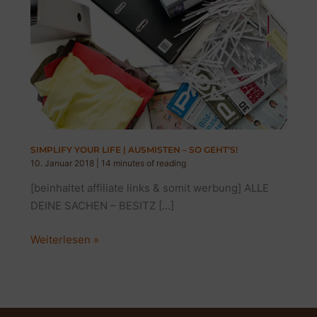
SIMPLIFY YOUR LIFE | AUSMISTEN – SO GEHT’S!
10. Januar 2018
|
14 minutes of reading
[beinhaltet affiliate links & somit werbung] ALLE
DEINE SACHEN – BESITZ […]
SIMPLIFY
Weiterlesen »
YOUR
LIFE
|
AUSMISTEN