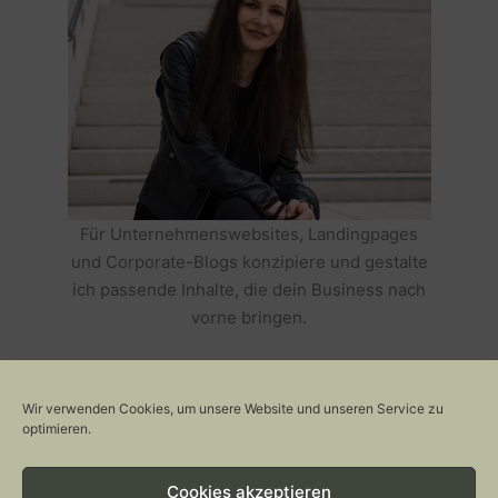
Für Unternehmenswebsites, Landingpages
und Corporate-Blogs konzipiere und gestalte
ich passende Inhalte, die dein Business nach
vorne bringen.
HOLE DIR TEXTE, DIE DEIN BUSINESS
ERFOLGREICH MACHEN >>
Wir verwenden Cookies, um unsere Website und unseren Service zu
optimieren.
Cookies akzeptieren
Copyright © 2026 Stylepeacock: Interior, Plants, Cats & Art