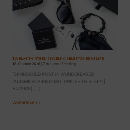
TWELVE THIRTEEN JEWELRY: MILESTONES IN LIFE
18. Oktober 2016
|
7 minutes of reading
[SPONSORED POST IN WUNDERBARER
ZUSAMMENARBEIT MIT TWELVE THIRTEEN |
ANZEIGE] […]
TWELVE
Weiterlesen »
THIRTEEN
JEWELRY:
MILESTONES