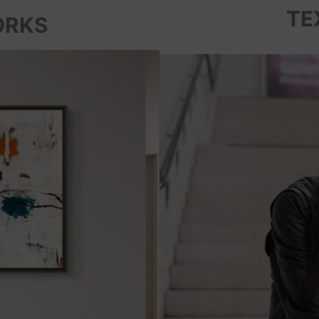
TE
ORKS