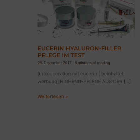
EUCERIN HYALURON-FILLER
PFLEGE IM TEST
28. Dezember 2017
|
6 minutes of reading
[in kooperation mit eucerin | beinhaltet
werbung] HIGHEND-PFLEGE AUS DER […]
EUCERIN
Weiterlesen »
HYALURON-
FILLER
PFLEGE
IM
TEST