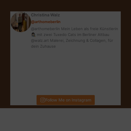
passt
zu
Christina Walz
dir?
@arthomeberlin
Zweiter
@arthomeberlin Mein Leben als freie Künstlerin
Teil
👩🏻‍🎨 mit zwei Tuxedo Cats im Berliner Altbau
@walz.art Malerei, Zeichnung & Collagen, für
dein Zuhause
Follow Me on Instagram