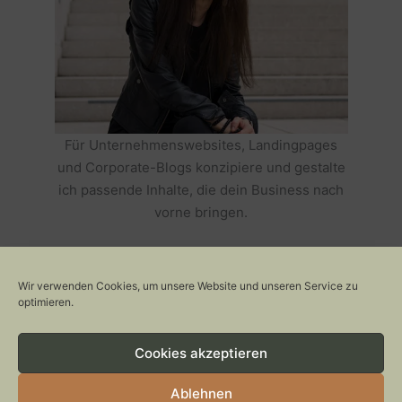
Für Unternehmenswebsites, Landingpages
und Corporate-Blogs konzipiere und gestalte
ich passende Inhalte, die dein Business nach
vorne bringen.
HOLE DIR TEXTE, DIE DEIN BUSINESS
ERFOLGREICH MACHEN >>
Wir verwenden Cookies, um unsere Website und unseren Service zu
optimieren.
Cookies akzeptieren
Copyright © 2026 Stylepeacock: Interior, Plants, Cats & Art
CONTACT
Ablehnen
IMPRESSUM