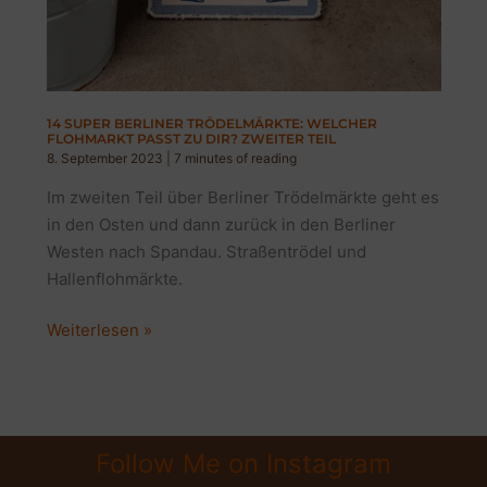
14 SUPER BERLINER TRÖDELMÄRKTE: WELCHER
FLOHMARKT PASST ZU DIR? ZWEITER TEIL
8. September 2023
|
7 minutes of reading
Im zweiten Teil über Berliner Trödelmärkte geht es
in den Osten und dann zurück in den Berliner
Westen nach Spandau. Straßentrödel und
Hallenflohmärkte.
14
Weiterlesen »
super
Berliner
Trödelmärkte:
Welcher
Follow Me on Instagram
Flohmarkt