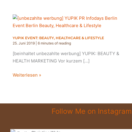
YUPIK EVENT: BEAUTY, HEALTHCARE & LIFESTYLE
25. Juni 2019
|
6 minutes of reading
[beinhaltet unbezahlte werbung] YUPIK: BEAUTY &
HEALTH MARKETING Vor kurzem […]
YUPIK
Weiterlesen »
EVENT:
BEAUTY,
HEALTHCARE
&
Follow Me on Instagram
LIFESTYLE