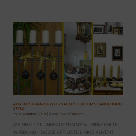
ANDERS
|
SO
GEHT’S
ADVENTSKRANZ & WEIHNACHTSDEKO IM SCANDI BOHO
STYLE
15. November 2018
|
3 minutes of reading
[BEINHALTET UNBEAUFTRAGTE & UNBEZAHLTE
WERBUNG – SOWIE AFFILIATE LINKS] ADVENT