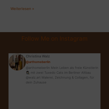
ADVENTSKRANZ
Weiterlesen »
&
WEIHNACHTSDEKO
IM
SCANDI
Follow Me on Instagram
BOHO
STYLE
Christina Walz
@arthomeberlin
@arthomeberlin Mein Leben als freie Künstlerin
👩🏻‍🎨 mit zwei Tuxedo Cats im Berliner Altbau
@walz.art Malerei, Zeichnung & Collagen, für
dein Zuhause