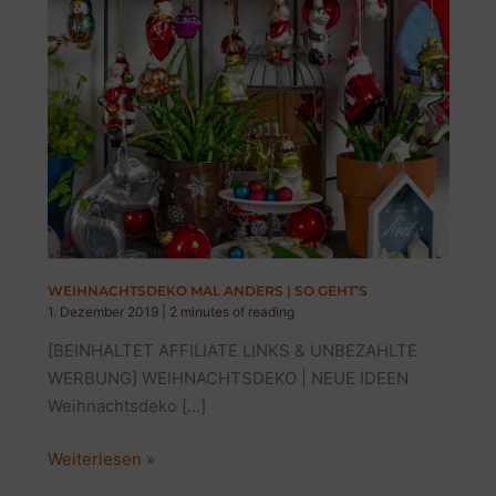
WEIHNACHTSDEKO MAL ANDERS | SO GEHT’S
1. Dezember 2019
|
2 minutes of reading
[BEINHALTET AFFILIATE LINKS & UNBEZAHLTE
WERBUNG] WEIHNACHTSDEKO | NEUE IDEEN
Weihnachtsdeko […]
WEIHNACHTSDEKO
Weiterlesen »
MAL