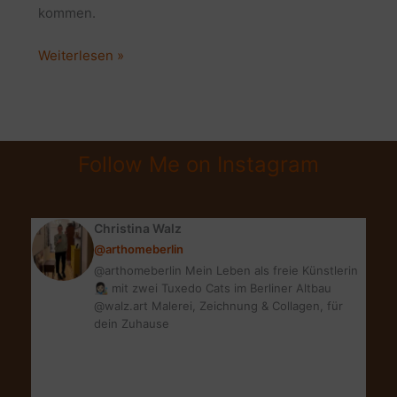
kommen.
Zimmerpflanzen
Weiterlesen »
im
Frühling:
5
super
Follow Me on Instagram
Pflanzentipps
Christina Walz
@arthomeberlin
@arthomeberlin Mein Leben als freie Künstlerin
👩🏻‍🎨 mit zwei Tuxedo Cats im Berliner Altbau
@walz.art Malerei, Zeichnung & Collagen, für
dein Zuhause